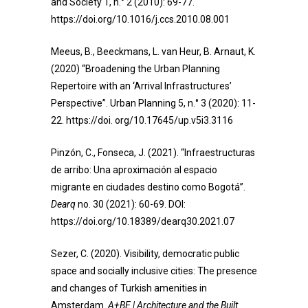
and Society 1, n.° 2 (2010): 69-77.
https://doi.org/10.1016/j.ccs.2010.08.001
Meeus, B., Beeckmans, L. van Heur, B. Arnaut, K.
(2020) “Broadening the Urban Planning
Repertoire with an ‘Arrival Infrastructures’
Perspective”. Urban Planning 5, n.° 3 (2020): 11-
22. https://doi. org/10.17645/up.v5i3.3116
Pinzón, C., Fonseca, J. (2021). “Infraestructuras
de arribo: Una aproximación al espacio
migrante en ciudades destino como Bogotá”.
Dearq
no. 30 (2021): 60-69. DOI:
https://doi.org/10.18389/dearq30.2021.07
Sezer, C. (2020). Visibility, democratic public
space and socially inclusive cities: The presence
and changes of Turkish amenities in
Amsterdam.
A+BE | Architecture and the Built